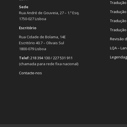
Tradução 
Sede
Tradução 
Rua André de Gouveia, 27 – 1.º Esq.
1750-027 Lisboa
Tradução 
Escritório
Tradução 
Rua Cidade de Bolama, 14E
Revisão d
Escritório 40.7 – Olivais Sul
LQA – Lan
1800-079 Lisboa
Legenda
Telef:
218 394 130
/
227 531 911
(chamada para rede fixa nacional)
Contacte-nos