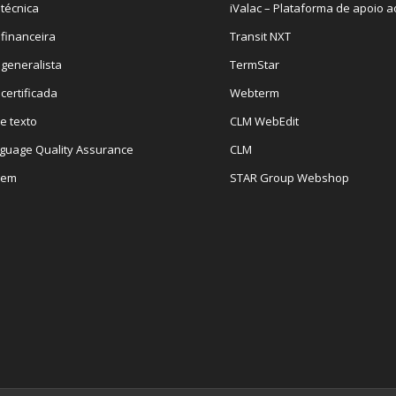
técnica
iValac – Plataforma de apoio ao
financeira
Transit NXT
generalista
TermStar
certificada
Webterm
e texto
CLM WebEdit
guage Quality Assurance
CLM
gem
STAR Group Webshop