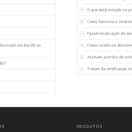
O que está incluído no p
Como funciona o control
Fazem localização de we
icionado um dia útil ao
Como recebo os documen
Assinam acordos de conf
ção?
Tratam da certificação no
OS
PRODUTOS