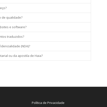
reço?
o de qualidade?
bsites e software?
tos traduzidos?
idencialidade (NDA)?
tarial ou da apostila de Haia?
Política de Privacidade