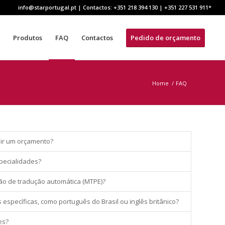
info@starportugal.pt | Contactos: +351 218 394 130 | +351 227 531 911
s
Produtos
FAQ
Contactos
Pedido de orçamento
Home
/
FAQ
ir um orçamento?
specialidades?
o de tradução automática (MTPE)?
específicas, como português do Brasil ou inglês britânico?
es?