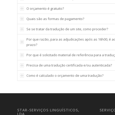
O orçamento é gratuito?
Quais são as formas de pagamento?
Se se tratar da tradução de um site, como proceder?
Por que razão, para as adjudicações após as 16h00, é ad
prazo?
Por que é solicitado material de referência para a tradu
Precisa de uma tradução certificada e/ou autenticada?
Como é calculado o orçamento de uma tradução?
STAR-SERVIÇOS LINGUÍSTICOS,
SERVIÇ
LDA