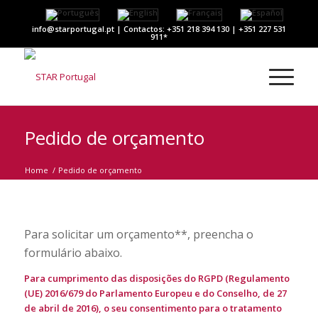
info@starportugal.pt | Contactos: +351 218 394 130 | +351 227 531
911
Pedido de orçamento
Home
/
Pedido de orçamento
Para solicitar um orçamento**, preencha o
formulário abaixo.
Para cumprimento das disposições do RGPD (Regulamento
(UE) 2016/679 do Parlamento Europeu e do Conselho, de 27
de abril de 2016), o seu consentimento para o tratamento