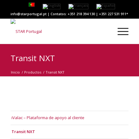
info@starportugal.pt | Contatos: +351 218 394 130 | +351 227 531 911
Transit NXT
Inicio
/
Productos
/
Transit NXT
iValac – Plataforma de apoyo al cliente
Transit NXT