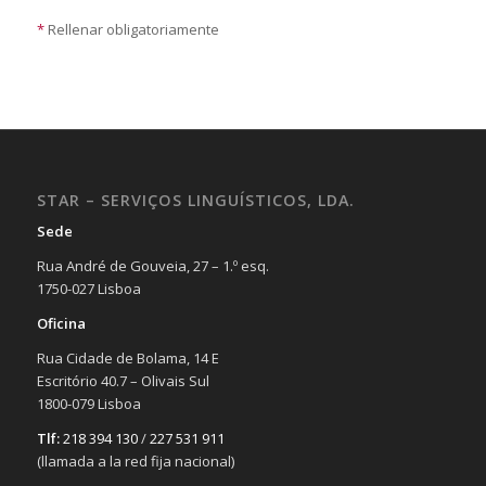
*
Rellenar obligatoriamente
STAR – SERVIÇOS LINGUÍSTICOS, LDA.
Sede
Rua André de Gouveia, 27 – 1.º esq.
1750-027 Lisboa
Oficina
Rua Cidade de Bolama, 14 E
Escritório 40.7 – Olivais Sul
1800-079 Lisboa
Tlf:
218 394 130
/
227 531 911
(llamada a la red fija nacional)