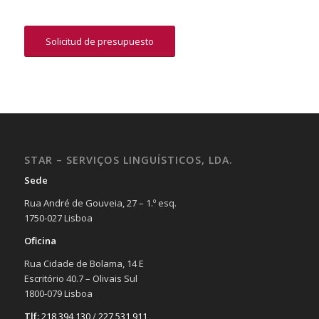
Solicitud de presupuesto
STAR – SERVIÇOS LINGUÍSTICOS, LDA.
Sede
Rua André de Gouveia, 27 – 1.º esq.
1750-027 Lisboa
Oficina
Rua Cidade de Bolama, 14 E
Escritório 40.7 – Olivais Sul
1800-079 Lisboa
Tlf:
218 394 130
/
227 531 911