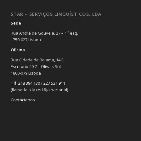
STAR – SERVIÇOS LINGUÍSTICOS, LDA.
Sede
Rua André de Gouveia, 27 – 1.º esq.
1750-027 Lisboa
Oficina
Rua Cidade de Bolama, 14 E
Escritório 40.7 – Olivais Sul
1800-079 Lisboa
Tlf:
218 394 130
/
227 531 911
(llamada a la red fija nacional)
Contáctenos